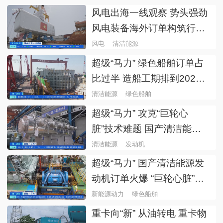
风电出海一线观察 势头强劲
风电装备海外订单构筑行业
增长新引擎
风电
清洁能源
超级“马力” 绿色船舶订单占
比过半 造船工期排到2029
年后
清洁能源
绿色船舶
超级“马力” 攻克“巨轮心
脏”技术难题 国产清洁能源
发动机全谱系突围
清洁能源
发动机
超级“马力” 国产清洁能源发
动机订单火爆 “巨轮心脏”海
外订单占60%
新能源动力
绿色船舶
重卡向“新” 从油转电 重卡物