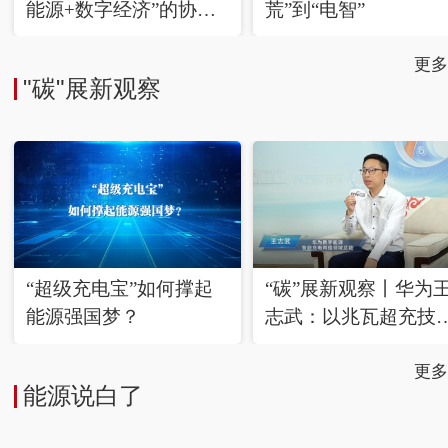
能源+数字经济”的协同
荒”到“电智”
进化
更多
"碳"展新观察
“超级充电宝”如何撑起
“碳”展新观察丨华为
能源强国梦？
志武：以兆瓦超充技
破局 引领重卡电动化
源升级
更多
能源说白了