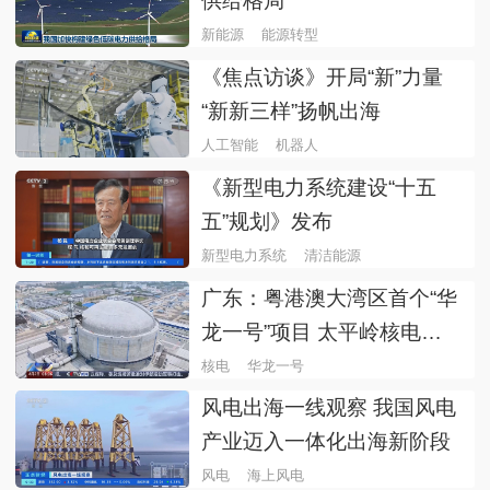
供给格局
新能源
能源转型
《焦点访谈》开局“新”力量
“新新三样”扬帆出海
人工智能
机器人
《新型电力系统建设“十五
五”规划》发布
新型电力系统
清洁能源
广东：粤港澳大湾区首个“华
龙一号”项目 太平岭核电项
目2号机组正式投产发电
核电
华龙一号
风电出海一线观察 我国风电
产业迈入一体化出海新阶段
风电
海上风电