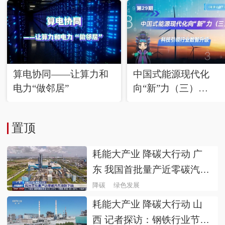
算电协同——让算力和
中国式能源现代化
电力“做邻居”
向“新”力（三）
科技引领行业数智升
置顶
耗能大产业 降碳大行动 广
东 我国首批量产近零碳汽车
用钢下线
降碳
绿色发展
耗能大产业 降碳大行动 山
西 记者探访：钢铁行业节能