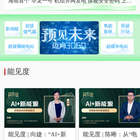
海南首个“华龙一号”机组并网发电
探秘安全密码
上半年发电超两千亿千瓦时
超级
氢能
双碳
新动能
储气罐
炼铁
行动
超级储能电站
超级水电站
能见度
能见度 | 向婕：“AI+新
能见度 | 陈晰：从“电