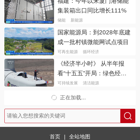
福建：今年以来厦门港储能
集装箱出口同比增长111%
储能
新能源
国家能源局：到2028年底建
成一批村镇微能网试点项目
可再生能源
循环经济
《经济半小时》 从半年报
看“十五五”开局：绿色经济
新版图
可持续发展
清洁能源
正在加载...
首页
|
全站地图