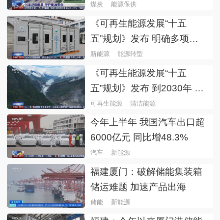
煤炭
能源保供
《可再生能源发展“十五
五”规划》发布 明确多项任
务 扩规模拓场景提质量
新能源
能源转型
《可再生能源发展“十五
五”规划》发布 到2030年 消
费总量达到约18亿吨标准煤
可再生能源
清洁能源
今年上半年 我国汽车出口超
6000亿元 同比增48.3%
汽车
新能源
福建厦门：破解储能集装箱
储运难题 加速产品出海
储能
新能源