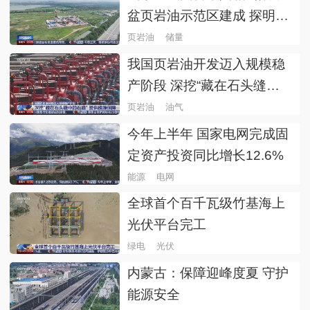
盆页岩油示范区建成 探明资
源量105.2亿吨 释放非常规
页岩油
储量
油气资源
我国页岩油开发迈入规模稳
产阶段 深挖“藏在石头缝中
的石油” 提供能源保障
页岩油
油气
今年上半年 国家电网完成固
定资产投资同比增长12.6%
能源
电网
全球首个百千瓦级竹基海上
光伏平台完工
绿电
光伏
内蒙古：保障迎峰度夏 守护
能源安全