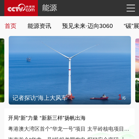
能源
首页
能源资讯
预见未来·迈向3060
“碳”
2
/
6
首个陆相断陷湖盆页岩油示范区建成
/
6
开局“新”力量 “新新三样”扬帆出海
粤港澳大湾区首个“华龙一号”项目 太平岭核电项目2号机组正式投产发电