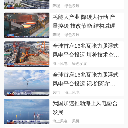
降碳密码
降碳
绿色发展
耗能大产业 降碳大行动 产
量控碳 技改节能 结构减碳
降碳
绿色发展
全球首座16兆瓦张力腿浮式
风电平台投运 填补技术空白
攻克世界级难题
海上风电
绿色发展
全球首座16兆瓦张力腿浮式
风电平台投运 记者探访“海
上大风车”
风电
海上风电
我国加速推动海上风电融合
发展
海上风电
风机