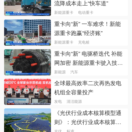
流降成本走上“快车道”
新能源重卡
电动重卡
重卡向“新” 一车难求！新能
源重卡跑赢“经济账”
新能源重卡
充电桩
重卡向“新” 电驱桥迭代 补能
网加密 新能源重卡驶入技术
红利期
新能源
汽车
全球最高效率二次再热发电
机组全容量投产
发电
清洁能源
《光伏行业成本核算模型通
则》：光伏行业成本核算团
体标准正式发布
光伏
标准