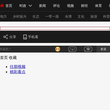
首页
时政
新闻
评论
视频
财经
体育
人民领袖习近平
直播
海外频道
片库
iPanda
栏目大全
联播+
English
中国领导人
节目单
Монгол
听音
央视快评
微视频
习式妙语
主持人
下
地方
乡村振兴
生态
一带一路
央博
文化
旅游
科普
能源
总台春晚
网络春晚
共产党员网
秧纪录
纪录片网
分享
手机看
发送
新闻
国内
国际
评论
经济
军事
科技
法
首页
收藏
人民领袖习近平
联播+
热解读
天天学习
习式妙语
往期视频
精彩看点
视频
小央视频
小央直播
直播中国
熊猫频道
V
现场
前线
比划
快看
蓝海中国
新兵请入列
体育
直播
竞猜
2026年世界杯
2026年冬奥会
VIP会员
CCTV奥林匹克频道
生活体育大会
体育江湖