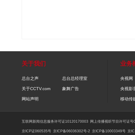
关于我们
业务
总台之声
总台总经理室
央视网
关于CCTV.com
象舞广告
央视影
网站声明
移动传
互联网新闻信息服务许可证10120170003
网上传播视听节目许可证号01
京ICP证060535号
京ICP备06036302号-2
京ICP备10003349号
京IC