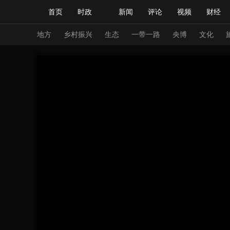
首页
时政
新闻
评论
视频
财经
人民领袖习近平
直播
海外频道
片库
iPanda
栏目大全
联播+
English
中国领导人
节目单
Монгол
听音
央视快评
微视频
习
地方
乡村振兴
生态
一带一路
央博
文化
总台春晚
网络春晚
共产党员网
秧纪录
新闻
国内
国际
评论
经济
军事
人民领袖习近平
联播+
热解读
天天学习
视频
小央视频
小央直播
直播中国
熊猫
现场
前线
比划
快看
蓝海中国
新兵
体育
直播
竞猜
2026年世界杯
2026
VIP会员
CCTV奥林匹克频道
生活体育大会