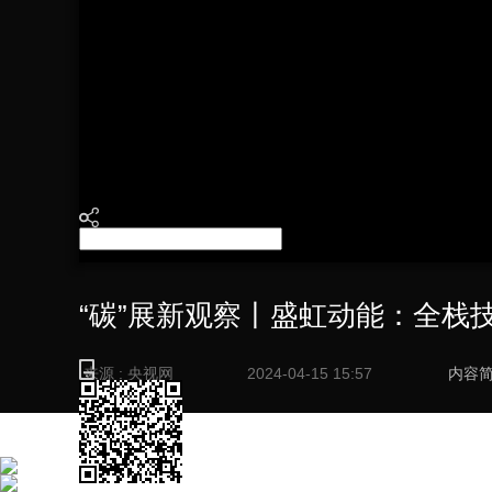
财经
教育
乡村振兴
生态环境
一带一路
大国智造
大国展会
大国保险
云顶对话
CCTV.节目官网
直播
节目单
栏目
片库
“碳”展新观察丨盛虹动能：全栈
来源 : 央视网
2024-04-15 15:57
内容