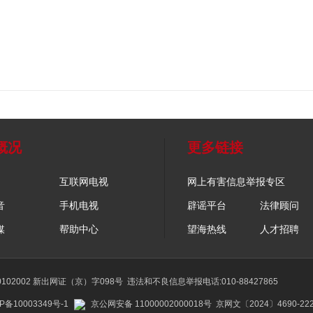
概况
更多链接
互联网电视
网上有害信息举报专区
音
手机电视
辟谣平台
法律顾问
媒
帮助中心
望海热线
人才招聘
02002 新出网证（京）字098号
违法和不良信息举报电话:010-88427865
P备10003349号-1
京公网安备 11000002000018号
京网文〔2024〕4690-22