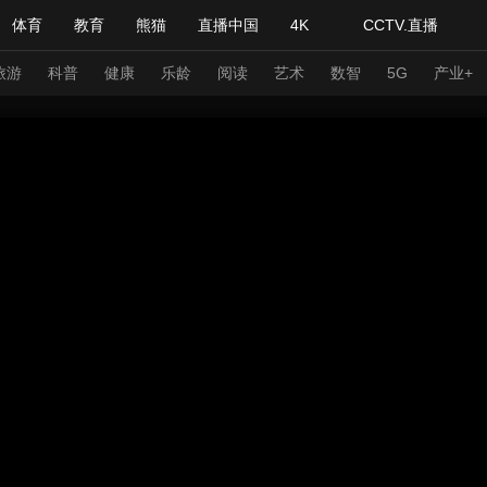
体育
教育
熊猫
直播中国
4K
CCTV.直播
式妙语
主持人
下载央视影音
热解读
天天学习
旅游
科普
健康
乐龄
阅读
艺术
数智
5G
产业+
纪录片网
国家大剧院
大型活动
科技
法治
文娱
人物
公益
图片
习式妙语
央视快评
央视网评
光华锐评
锋面
频道
VR/AR
4K专区
全景新闻
请入列
人生第一次
人生第二次
年冬奥会
CBA
NBA
中超
国足
国际足球
网球
综
体育江湖
文化体育
冰雪道路
足球道路