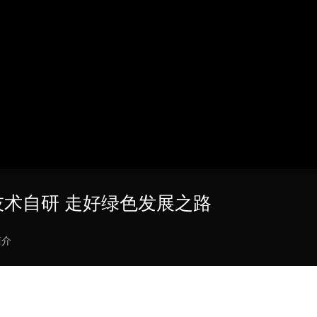
央博
非遗
文化
旅游
科普
健康
乐龄
阅读
云起
超级工厂
智敬中国
全民健康
颜选攻略
海洋
热播榜
总台企业白名单
技术自研 走好绿色发展之路
简介