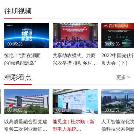
往期视频
00:05:23
03:01:19
04:09:56
惊艳！“漂”在湖面
共享助农模式、共商
2022中国光伏
的“绿色能源岛”
兴农举措 推动乡村振
度大会（下）
兴持续深化
精彩看点
更多 >
00:04:03
00:17:37
00:02:57
以高质量融合型党建
能见度 | 杜尔顺：新
人工智能深化协
引领二次创业新征程
型电力系统
源科技求索创