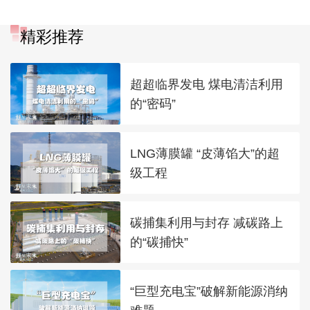
——大港油田党建工
的“碳”与“数”
2025国家能源
作纪实
大会在杭州成
精彩推荐
超超临界发电 煤电清洁利用
的“密码”
LNG薄膜罐 “皮薄馅大”的超
级工程
碳捕集利用与封存 减碳路上
的“碳捕快”
“巨型充电宝”破解新能源消纳