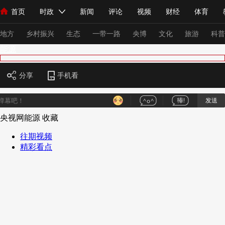
首页
时政
新闻
评论
视频
财经
体育
人民领袖习近平
直播
海外频道
片库
iPanda
栏目大全
联播+
English
中国领导人
节目单
Монгол
听音
央视快评
微视频
习式妙语
主持人
下
地方
乡村振兴
生态
一带一路
央博
文化
旅游
科普
能源
总台春晚
网络春晚
共产党员网
秧纪录
纪录片网
分享
手机看
发送
新闻
国内
国际
评论
经济
军事
科技
法
央视网能源
收藏
人民领袖习近平
联播+
热解读
天天学习
习式妙语
往期视频
精彩看点
视频
小央视频
小央直播
直播中国
熊猫频道
V
现场
前线
比划
快看
蓝海中国
新兵请入列
体育
直播
竞猜
2026年世界杯
2026年冬奥会
VIP会员
CCTV奥林匹克频道
生活体育大会
体育江湖