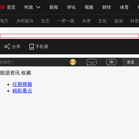
首页
时政
新闻
评论
视频
财经
体育
人民领袖习近平
直播
海外频道
片库
iPanda
栏目大全
联播+
English
中国领导人
节目单
Монгол
听音
央视快评
微视频
习式妙语
主持人
下
地方
乡村振兴
生态
一带一路
央博
文化
旅游
科普
能源
总台春晚
网络春晚
共产党员网
秧纪录
纪录片网
分享
手机看
发送
新闻
国内
国际
评论
经济
军事
科技
法
能源资讯
收藏
人民领袖习近平
联播+
热解读
天天学习
习式妙语
往期视频
精彩看点
视频
小央视频
小央直播
直播中国
熊猫频道
V
现场
前线
比划
快看
蓝海中国
新兵请入列
体育
直播
竞猜
2026年世界杯
2026年冬奥会
VIP会员
CCTV奥林匹克频道
生活体育大会
体育江湖