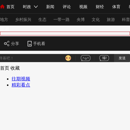
首页
时政
新闻
评论
视频
财经
体育
人民领袖习近平
直播
海外频道
片库
iPanda
栏目大全
联播+
English
中国领导人
节目单
Монгол
听音
央视快评
微视频
习式妙语
主持人
下
地方
乡村振兴
生态
一带一路
央博
文化
旅游
科普
能源
总台春晚
网络春晚
共产党员网
秧纪录
纪录片网
分享
手机看
发送
新闻
国内
国际
评论
经济
军事
科技
法
首页
收藏
人民领袖习近平
联播+
热解读
天天学习
习式妙语
往期视频
精彩看点
视频
小央视频
小央直播
直播中国
熊猫频道
V
现场
前线
比划
快看
蓝海中国
新兵请入列
体育
直播
竞猜
2026年世界杯
2026年冬奥会
VIP会员
CCTV奥林匹克频道
生活体育大会
体育江湖