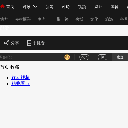
首页
时政
新闻
评论
视频
财经
体育
人民领袖习近平
直播
海外频道
片库
iPanda
栏目大全
联播+
English
中国领导人
节目单
Монгол
听音
央视快评
微视频
习式妙语
主持人
下
地方
乡村振兴
生态
一带一路
央博
文化
旅游
科普
能源
总台春晚
网络春晚
共产党员网
秧纪录
纪录片网
分享
手机看
发送
新闻
国内
国际
评论
经济
军事
科技
法
首页
收藏
人民领袖习近平
联播+
热解读
天天学习
习式妙语
往期视频
精彩看点
视频
小央视频
小央直播
直播中国
熊猫频道
V
现场
前线
比划
快看
蓝海中国
新兵请入列
体育
直播
竞猜
2026年世界杯
2026年冬奥会
VIP会员
CCTV奥林匹克频道
生活体育大会
体育江湖