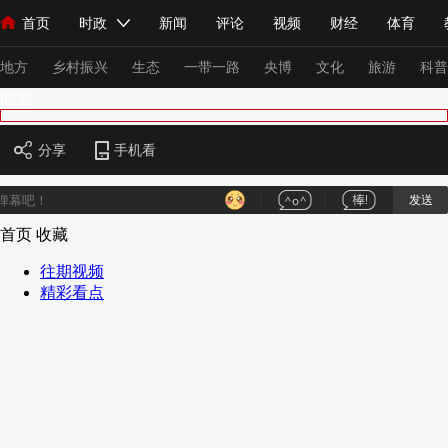
首页
时政
新闻
评论
视频
财经
体育
人民领袖习近平
直播
海外频道
片库
iPanda
栏目大全
联播+
English
中国领导人
节目单
Монгол
听音
央视快评
微视频
习式妙语
主持人
下
地方
乡村振兴
生态
一带一路
央博
文化
旅游
科普
能源
总台春晚
网络春晚
共产党员网
秧纪录
纪录片网
分享
手机看
发送
新闻
国内
国际
评论
经济
军事
科技
法
首页
收藏
人民领袖习近平
联播+
热解读
天天学习
习式妙语
往期视频
精彩看点
视频
小央视频
小央直播
直播中国
熊猫频道
V
现场
前线
比划
快看
蓝海中国
新兵请入列
体育
直播
竞猜
2026年世界杯
2026年冬奥会
VIP会员
CCTV奥林匹克频道
生活体育大会
体育江湖